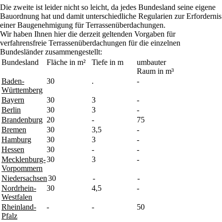
Die zweite ist leider nicht so leicht, da jedes Bundesland seine eigene
Bauordnung hat und damit unterschiedliche Regularien zur Erfordernis
einer Baugenehmigung für Terrassenüberdachungen.
Wir haben Ihnen hier die derzeit geltenden Vorgaben für
verfahrensfreie Terrassenüberdachungen für die einzelnen
Bundesländer zusammengestellt:
Bundesland
Fläche in m²
Tiefe in m
umbauter
Raum in m³
Baden-
30
.
-
Württemberg
Bayern
30
3
-
Berlin
30
3
-
Brandenburg
20
-
75
Bremen
30
3,5
-
Hamburg
30
3
-
Hessen
30
-
-
Mecklenburg-
30
3
-
Vorpommern
Niedersachsen
30
-
-
Nordrhein-
30
4,5
-
Westfalen
Rheinland-
-
-
50
Pfalz